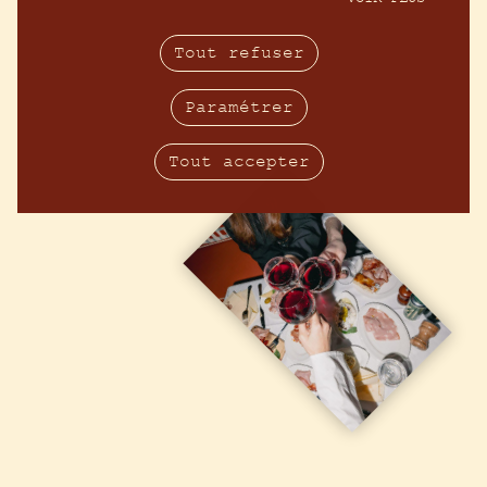
fermant cette fenêtre à l’aide de la 
croix « continuer sans accepter », ou 
vous informer sur le détail de chaque 
Tout refuser
finalité et exprimer votre choix pour 
chacune d’entre elles en cliquant sur 
Paramétrer
« paramétrer ». En cliquant sur « tout 
accepter », vous acceptez que nous 
accédions à des informations stockées 
Tout accepter
sur votre terminal afin d’obtenir des 
données sur notre audience, développer 
et améliorer nos produits, assurer la 
sécurité, prévenir la fraude et 
déboguer, diffuser techniquement le 
contenu, mettre en correspondance et 
combiner des sources de données hors 
ligne, relier différents terminaux, 
recevoir et utiliser des 
caractéristiques d’identification 
d’appareil envoyées automatiquement, 
utiliser des données de 
géolocalisation précises, analyser 
activement les caractéristiques du 
terminal pour l’identification. Vous 