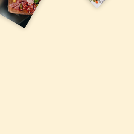
ligne, relier différents terminaux, 
recevoir et utiliser des 
caractéristiques d’identification 
d’appareil envoyées automatiquement, 
utiliser des données de 
géolocalisation précises, analyser 
activement les caractéristiques du 
terminal pour l’identification. Vous 
pouvez modifier vos choix à tout 
moment en cliquant sur « Gérer mes 
cookies » en bas des pages de ce site. 
Vous pouvez aussi consulter notre 
politique de confidentialité pour plus 
d’informations.