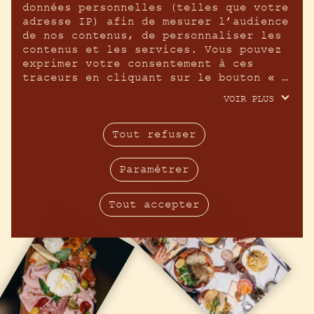
données personnelles (telles que votre 
adresse IP) afin de mesurer l’audience 
de nos contenus, de personnaliser les 
contenus et les services. Vous pouvez 
exprimer votre consentement à ces 
traceurs en cliquant sur le bouton « 
tout accepter », les refuser en 
VOIR PLUS
fermant cette fenêtre à l’aide de la 
croix « continuer sans accepter », ou 
vous informer sur le détail de chaque 
Tout refuser
finalité et exprimer votre choix pour 
chacune d’entre elles en cliquant sur 
Paramétrer
« paramétrer ». En cliquant sur « tout 
accepter », vous acceptez que nous 
accédions à des informations stockées 
Tout accepter
sur votre terminal afin d’obtenir des 
données sur notre audience, développer 
et améliorer nos produits, assurer la 
sécurité, prévenir la fraude et 
déboguer, diffuser techniquement le 
contenu, mettre en correspondance et 
combiner des sources de données hors 