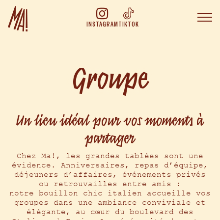
INSTAGRAM
TIKTOK
Groupe
Le concept de
Un lieu idéal pour vos moments à
La cuisine de
partager
Rejoindre l’aventure
Chez Ma!, les grandes tablées sont une
évidence. Anniversaires, repas d’équipe,
Réserver chez
déjeuners d’affaires, événements privés
ou retrouvailles entre amis :
Réserver en ligne
notre bouillon chic italien accueille vos
groupes dans une ambiance conviviale et
Boutique
Réservation de groupe
élégante, au cœur du boulevard des