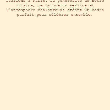
FR
Italiens à Paris. La générosité de notre
cuisine, le rythme du service et
l’atmosphère chaleureuse créent un cadre
parfait pour célébrer ensemble.